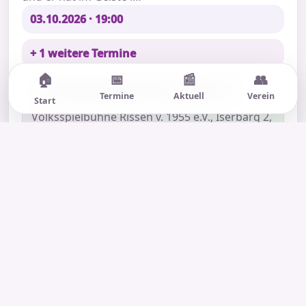
03.10.2026 · 19:00
+ 1 weitere Termine
🏠
📅
📰
👥
📍 Volksspielbühne Rissen v. 1955 e.V.
Termine
Aktuell
Verein
Start
Volksspielbühne Rissen v. 1955 e.V., Iserbarg 2,
22559 Hamburg, Deutschland
🎟 Karten
📞 0 40 81 96 06 14
🌐 Webseite
🧭 Anfahrt
Mehr anzeigen
Football Frünn un Deerns